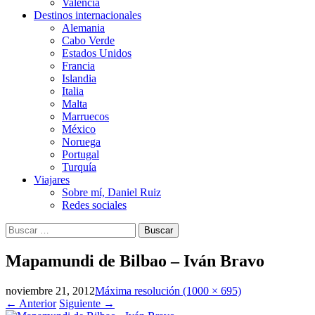
Valencia
Destinos internacionales
Alemania
Cabo Verde
Estados Unidos
Francia
Islandia
Italia
Malta
Marruecos
México
Noruega
Portugal
Turquía
Viajares
Sobre mí, Daniel Ruiz
Redes sociales
Buscar:
Mapamundi de Bilbao – Iván Bravo
noviembre 21, 2012
Máxima resolución (1000 × 695)
←
Anterior
Siguiente
→