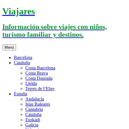
Saltar
Viajares
al
contenido
Información sobre viajes con niños,
turismo familiar y destinos.
Menú
Barcelona
Cataluña
Costa Barcelona
Costa Brava
Costa Daurada
Lleida
Terres de l’Ebre
España
Andalucía
Islas Baleares
Cantabria
Cataluña
Euskadi
Galicia