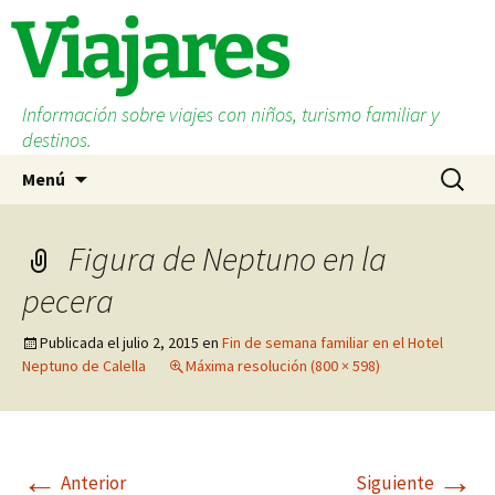
Saltar
Viajares
al
contenido
Información sobre viajes con niños, turismo familiar y
destinos.
Buscar:
Menú
Figura de Neptuno en la
pecera
Publicada el
julio 2, 2015
en
Fin de semana familiar en el Hotel
Neptuno de Calella
Máxima resolución (800 × 598)
←
→
Anterior
Siguiente