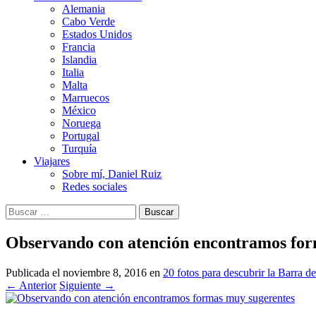
Alemania
Cabo Verde
Estados Unidos
Francia
Islandia
Italia
Malta
Marruecos
México
Noruega
Portugal
Turquía
Viajares
Sobre mí, Daniel Ruiz
Redes sociales
Buscar:
Observando con atención encontramos for
Publicada el
noviembre 8, 2016
en
20 fotos para descubrir la Barra d
←
Anterior
Siguiente
→