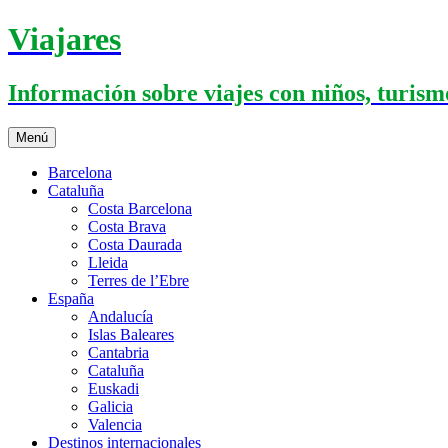
Saltar
Viajares
al
contenido
Información sobre viajes con niños, turismo
Menú
Barcelona
Cataluña
Costa Barcelona
Costa Brava
Costa Daurada
Lleida
Terres de l’Ebre
España
Andalucía
Islas Baleares
Cantabria
Cataluña
Euskadi
Galicia
Valencia
Destinos internacionales