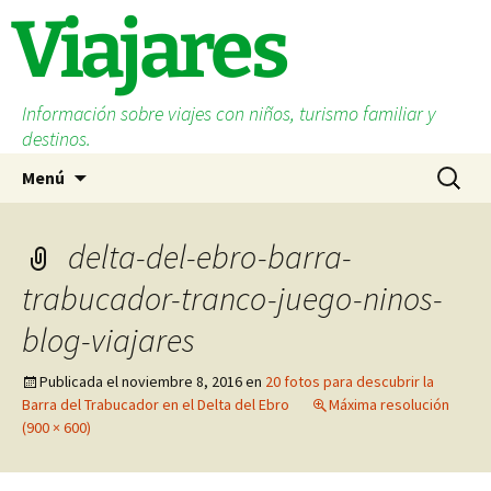
Saltar
Viajares
al
contenido
Información sobre viajes con niños, turismo familiar y
destinos.
Buscar:
Menú
delta-del-ebro-barra-
trabucador-tranco-juego-ninos-
blog-viajares
Publicada el
noviembre 8, 2016
en
20 fotos para descubrir la
Barra del Trabucador en el Delta del Ebro
Máxima resolución
(900 × 600)