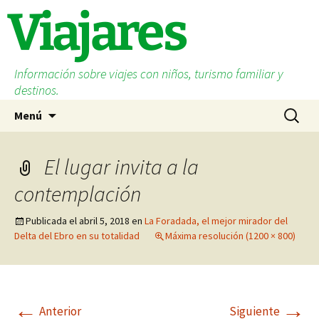
Saltar
Viajares
al
contenido
Información sobre viajes con niños, turismo familiar y
destinos.
Buscar:
Menú
El lugar invita a la
contemplación
Publicada el
abril 5, 2018
en
La Foradada, el mejor mirador del
Delta del Ebro en su totalidad
Máxima resolución (1200 × 800)
←
→
Anterior
Siguiente