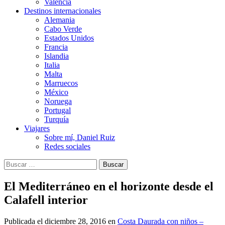
Valencia
Destinos internacionales
Alemania
Cabo Verde
Estados Unidos
Francia
Islandia
Italia
Malta
Marruecos
México
Noruega
Portugal
Turquía
Viajares
Sobre mí, Daniel Ruiz
Redes sociales
Buscar:
El Mediterráneo en el horizonte desde el
Calafell interior
Publicada el
diciembre 28, 2016
en
Costa Daurada con niños –