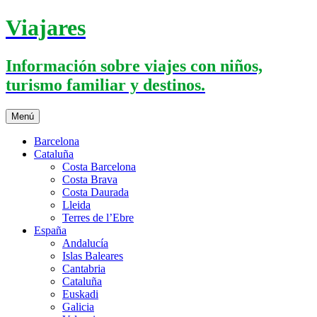
Saltar
Viajares
al
contenido
Información sobre viajes con niños,
turismo familiar y destinos.
Menú
Barcelona
Cataluña
Costa Barcelona
Costa Brava
Costa Daurada
Lleida
Terres de l’Ebre
España
Andalucía
Islas Baleares
Cantabria
Cataluña
Euskadi
Galicia