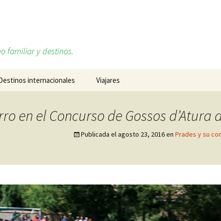
o familiar y destinos.
Destinos internacionales
Viajares
Alemania
Sobre mí, Daniel Ruiz
rro en el Concurso de Gossos d’Atura 
Cabo Verde
Redes sociales
Publicada el
agosto 23, 2016
en
Prades y su co
Estados Unidos
Francia
Islandia
Italia