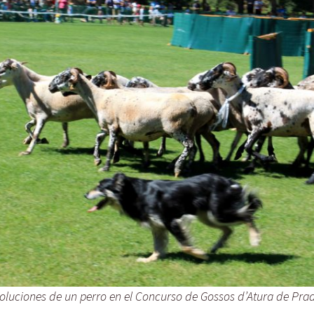
Malta
Marruecos
México
Noruega
Portugal
Turquía
oluciones de un perro en el Concurso de Gossos d’Atura de Pra