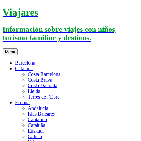
Saltar
Viajares
al
contenido
Información sobre viajes con niños,
turismo familiar y destinos.
Menú
Barcelona
Cataluña
Costa Barcelona
Costa Brava
Costa Daurada
Lleida
Terres de l’Ebre
España
Andalucía
Islas Baleares
Cantabria
Cataluña
Euskadi
Galicia