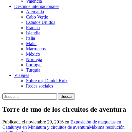
Valencia
Destinos internacionales
Alemania
Cabo Verde
Estados Unidos
Francia
Islandia
Italia
Malta
Marruecos
México
Noruega
Portugal
Turquía
Viajares
Sobre mí, Daniel Ruiz
Redes sociales
Buscar:
Torre de uno de los circuitos de aventura
Publicada el
noviembre 29, 2016
en
Exposición de maquetas en
Catalunya en Miniatura y circuitos de aventura
Máxima resolución