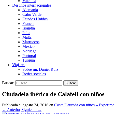
Valencia
Destinos internacionales
Alemania
Cabo Verde
Estados Unidos
Francia
Islandia
Italia
Malta
Marruecos
México
Noruega
Portugal
Turquía
Viajares
Sobre mí, Daniel Ruiz
Redes sociales
Buscar:
Ciudadela ibérica de Calafell con niños
Publicada el
agosto 24, 2016
en
Costa Daurada con niños – Experiment
←
Anterior
Siguiente
→