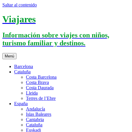
Saltar al contenido
Viajares
Información sobre viajes con niños,
turismo familiar y destinos.
Menú
Barcelona
Cataluña
Costa Barcelona
Costa Brava
Costa Daurada
Lleida
Terres de l’Ebre
España
Andalucía
Islas Baleares
Cantabria
Cataluña
Euskadi