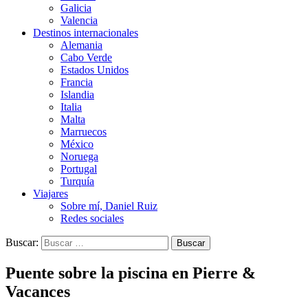
Galicia
Valencia
Destinos internacionales
Alemania
Cabo Verde
Estados Unidos
Francia
Islandia
Italia
Malta
Marruecos
México
Noruega
Portugal
Turquía
Viajares
Sobre mí, Daniel Ruiz
Redes sociales
Buscar:
Puente sobre la piscina en Pierre &
Vacances