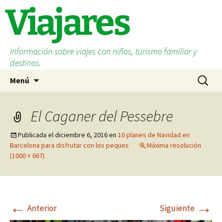
Saltar
Viajares
al
contenido
Información sobre viajes con niños, turismo familiar y
destinos.
Buscar:
Menú
El Caganer del Pessebre
Publicada el
diciembre 6, 2016
en
10 planes de Navidad en
Barcelona para disfrutar con los peques
Máxima resolución
(1000 × 667)
←
→
Anterior
Siguiente