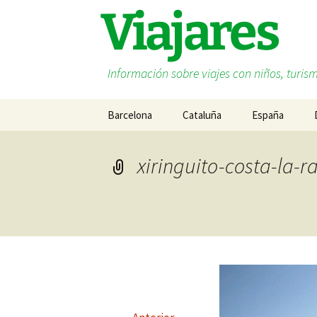
Saltar
Viajares
al
contenido
Información sobre viajes con niños, turism
Barcelona
Cataluña
España
Costa Barcelona
Andalucía
xiringuito-costa-la-
Costa Brava
Islas Baleares
Costa Daurada
Cantabria
Lleida
Cataluña
Terres de l’Ebre
Euskadi
Galicia