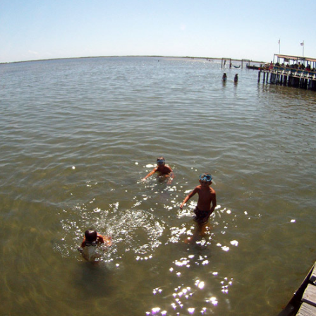
Malta
Marruecos
México
Noruega
Portugal
Turquía