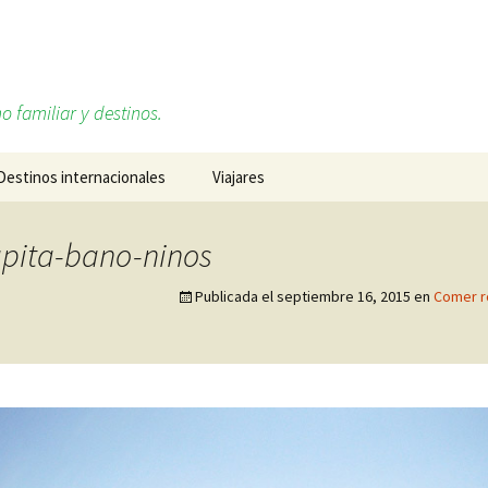
o familiar y destinos.
Destinos internacionales
Viajares
Alemania
Sobre mí, Daniel Ruiz
rapita-bano-ninos
Cabo Verde
Redes sociales
Publicada el
septiembre 16, 2015
en
Comer ro
Estados Unidos
Francia
Islandia
Italia