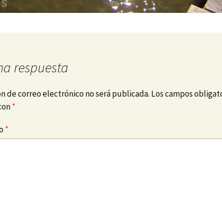
na respuesta
ón de correo electrónico no será publicada.
Los campos obligato
con
*
io
*