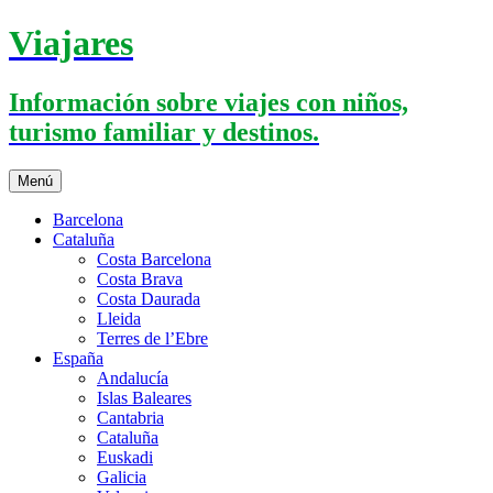
Saltar
Viajares
al
contenido
Información sobre viajes con niños,
turismo familiar y destinos.
Menú
Barcelona
Cataluña
Costa Barcelona
Costa Brava
Costa Daurada
Lleida
Terres de l’Ebre
España
Andalucía
Islas Baleares
Cantabria
Cataluña
Euskadi
Galicia