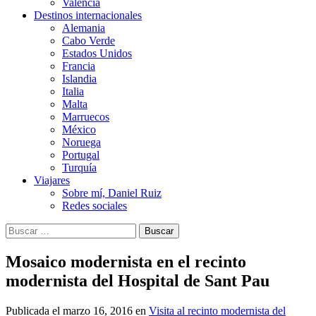
Valencia
Destinos internacionales
Alemania
Cabo Verde
Estados Unidos
Francia
Islandia
Italia
Malta
Marruecos
México
Noruega
Portugal
Turquía
Viajares
Sobre mí, Daniel Ruiz
Redes sociales
Buscar:
Mosaico modernista en el recinto
modernista del Hospital de Sant Pau
Publicada el
marzo 16, 2016
en
Visita al recinto modernista del