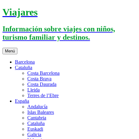
Saltar
Viajares
al
contenido
Información sobre viajes con niños,
turismo familiar y destinos.
Menú
Barcelona
Cataluña
Costa Barcelona
Costa Brava
Costa Daurada
Lleida
Terres de l’Ebre
España
Andalucía
Islas Baleares
Cantabria
Cataluña
Euskadi
Galicia