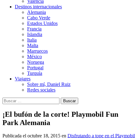
Valencia
Destinos internacionales
Alemania
Cabo Verde
Estados Unidos
Francia
Islandia
Italia
Malta
Marruecos
México
Noruega
Portugal
Turquía
Viajares
Sobre mí, Daniel Ruiz
Redes sociales
Buscar:
¡El bufón de la corte! Playmobil Fun
Park Alemania
Publicada el
octubre 18, 2015
en
Disfrutando a tope en el Playmobil