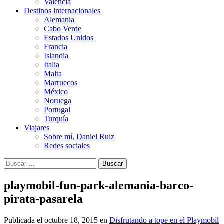
Valencia
Destinos internacionales
Alemania
Cabo Verde
Estados Unidos
Francia
Islandia
Italia
Malta
Marruecos
México
Noruega
Portugal
Turquía
Viajares
Sobre mí, Daniel Ruiz
Redes sociales
Buscar:
playmobil-fun-park-alemania-barco-
pirata-pasarela
Publicada el
octubre 18, 2015
en
Disfrutando a tope en el Playmobil