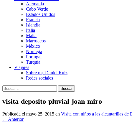
Alemania
Cabo Verde
Estados Unidos
Francia
Islandia
Italia
Malta
Marruecos
México
Noruega
Portugal
Turquía
Viajares
Sobre mí, Daniel Ruiz
Redes sociales
Buscar:
visita-deposito-pluvial-joan-miro
Publicada el
mayo 25, 2015
en
Visita con niños a las alcantarillas de
←
Anterior