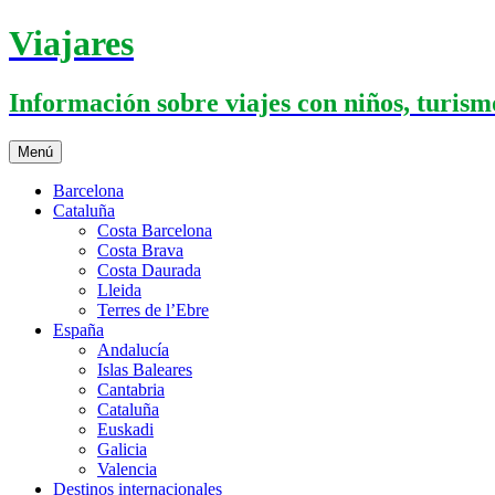
Saltar
Viajares
al
contenido
Información sobre viajes con niños, turismo
Menú
Barcelona
Cataluña
Costa Barcelona
Costa Brava
Costa Daurada
Lleida
Terres de l’Ebre
España
Andalucía
Islas Baleares
Cantabria
Cataluña
Euskadi
Galicia
Valencia
Destinos internacionales