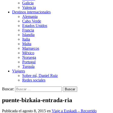
Galicia
Valencia
Destinos internacionales
Alemania
Cabo Verde
Estados Unidos
Francia
Islandia
Italia
Malta
Marruecos
México
Noruega
Portugal
Turquía
Viajares
Sobre mí, Daniel Ruiz
Redes sociales
Buscar:
puente-bizkaia-entrada-ria
Publicada el
agosto 8, 2015
en
Viaje a Euskadi – Recorrido