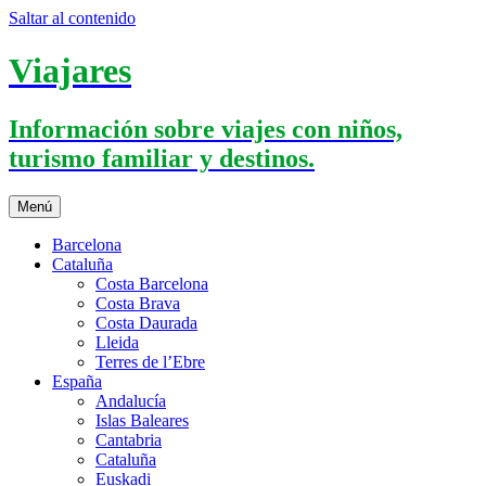
Saltar al contenido
Viajares
Información sobre viajes con niños,
turismo familiar y destinos.
Menú
Barcelona
Cataluña
Costa Barcelona
Costa Brava
Costa Daurada
Lleida
Terres de l’Ebre
España
Andalucía
Islas Baleares
Cantabria
Cataluña
Euskadi