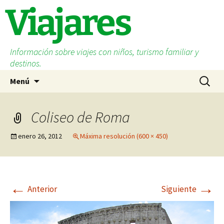
Saltar
Viajares
al
contenido
Información sobre viajes con niños, turismo familiar y
destinos.
Buscar:
Menú
Coliseo de Roma
enero 26, 2012
Máxima resolución (600 × 450)
←
→
Anterior
Siguiente