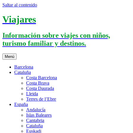
Saltar al contenido
Viajares
Información sobre viajes con niños,
turismo familiar y destinos.
Menú
Barcelona
Cataluña
Costa Barcelona
Costa Brava
Costa Daurada
Lleida
Terres de l’Ebre
España
Andalucía
Islas Baleares
Cantabria
Cataluña
Euskadi