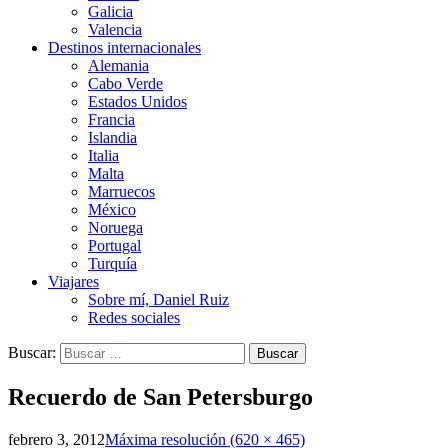
Galicia
Valencia
Destinos internacionales
Alemania
Cabo Verde
Estados Unidos
Francia
Islandia
Italia
Malta
Marruecos
México
Noruega
Portugal
Turquía
Viajares
Sobre mí, Daniel Ruiz
Redes sociales
Buscar:
Recuerdo de San Petersburgo
febrero 3, 2012
Máxima resolución (620 × 465)