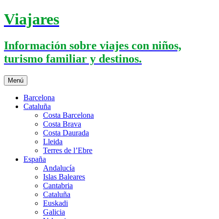
Saltar
Viajares
al
contenido
Información sobre viajes con niños,
turismo familiar y destinos.
Menú
Barcelona
Cataluña
Costa Barcelona
Costa Brava
Costa Daurada
Lleida
Terres de l’Ebre
España
Andalucía
Islas Baleares
Cantabria
Cataluña
Euskadi
Galicia