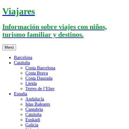
Saltar
Viajares
al
contenido
Información sobre viajes con niños,
turismo familiar y destinos.
Menú
Barcelona
Cataluña
Costa Barcelona
Costa Brava
Costa Daurada
Lleida
Terres de l’Ebre
España
Andalucía
Islas Baleares
Cantabria
Cataluña
Euskadi
Galicia