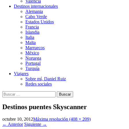
Valencia
Destinos internacionales
Alemania
Cabo Verde
Estados Unidos
Francia
Islandia
Italia
Malta
Marruecos
México
Noruega
Portugal
Turquía
Viajares
Sobre mí, Daniel Ruiz
Redes sociales
Buscar:
Destinos puentes Skyscanner
octubre 10, 2012
Máxima resolución (408 × 209)
←
Anterior
Siguiente
→