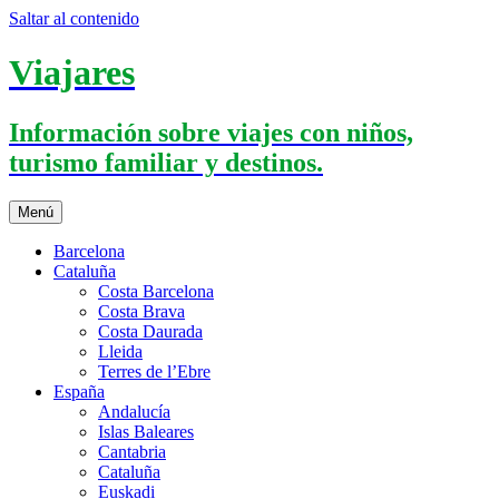
Saltar al contenido
Viajares
Información sobre viajes con niños,
turismo familiar y destinos.
Menú
Barcelona
Cataluña
Costa Barcelona
Costa Brava
Costa Daurada
Lleida
Terres de l’Ebre
España
Andalucía
Islas Baleares
Cantabria
Cataluña
Euskadi