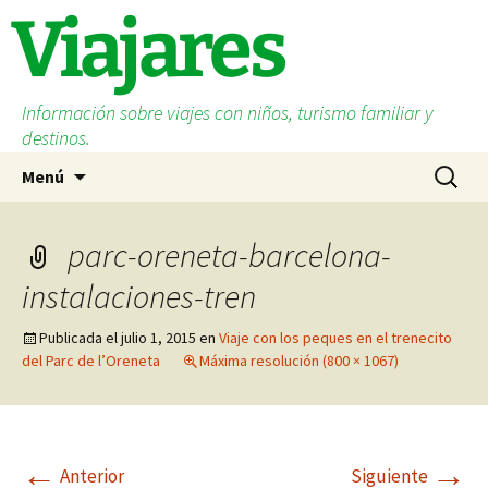
Saltar
Viajares
al
contenido
Información sobre viajes con niños, turismo familiar y
destinos.
Buscar:
Menú
parc-oreneta-barcelona-
instalaciones-tren
Publicada el
julio 1, 2015
en
Viaje con los peques en el trenecito
del Parc de l’Oreneta
Máxima resolución (800 × 1067)
←
→
Anterior
Siguiente