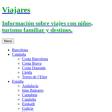
Saltar
Viajares
al
contenido
Información sobre viajes con niños,
turismo familiar y destinos.
Menú
Barcelona
Cataluña
Costa Barcelona
Costa Brava
Costa Daurada
Lleida
Terres de l’Ebre
España
Andalucía
Islas Baleares
Cantabria
Cataluña
Euskadi
Galicia