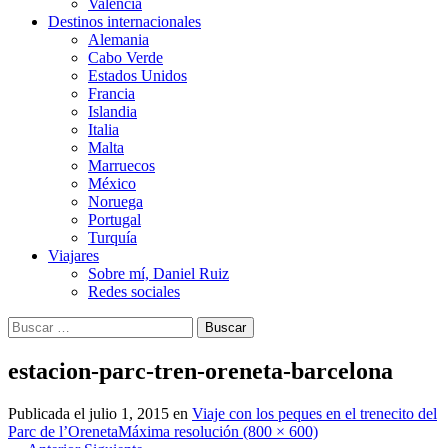
Valencia
Destinos internacionales
Alemania
Cabo Verde
Estados Unidos
Francia
Islandia
Italia
Malta
Marruecos
México
Noruega
Portugal
Turquía
Viajares
Sobre mí, Daniel Ruiz
Redes sociales
Buscar:
estacion-parc-tren-oreneta-barcelona
Publicada el
julio 1, 2015
en
Viaje con los peques en el trenecito del
Parc de l’Oreneta
Máxima resolución (800 × 600)