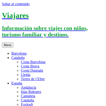
Saltar al contenido
Viajares
Información sobre viajes con niños,
turismo familiar y destinos.
Menú
Barcelona
Cataluña
Costa Barcelona
Costa Brava
Costa Daurada
Lleida
Terres de l’Ebre
España
Andalucía
Islas Baleares
Cantabria
Cataluña
Euskadi