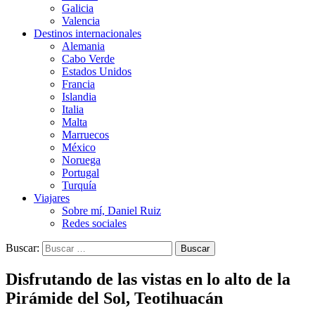
Galicia
Valencia
Destinos internacionales
Alemania
Cabo Verde
Estados Unidos
Francia
Islandia
Italia
Malta
Marruecos
México
Noruega
Portugal
Turquía
Viajares
Sobre mí, Daniel Ruiz
Redes sociales
Buscar:
Disfrutando de las vistas en lo alto de la
Pirámide del Sol, Teotihuacán