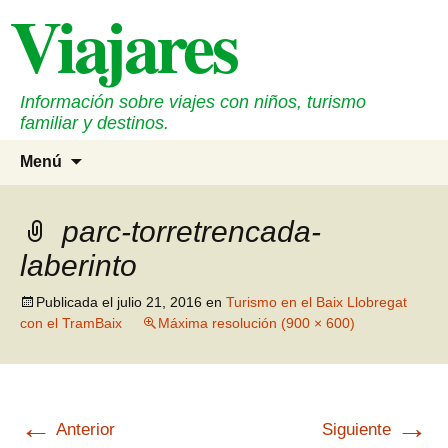
Viajares
Saltar
al
contenido
Información sobre viajes con niños, turismo
familiar y destinos.
Buscar
Menú
parc-torretrencada-
laberinto
Publicada el
julio 21, 2016
en
Turismo en el Baix Llobregat
con el TramBaix
Máxima resolución (900 × 600)
←
→
Anterior
Siguiente