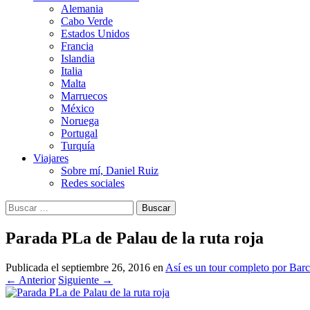
Alemania
Cabo Verde
Estados Unidos
Francia
Islandia
Italia
Malta
Marruecos
México
Noruega
Portugal
Turquía
Viajares
Sobre mí, Daniel Ruiz
Redes sociales
Buscar:
Parada PLa de Palau de la ruta roja
Publicada el
septiembre 26, 2016
en
Así es un tour completo por Barc
←
Anterior
Siguiente
→