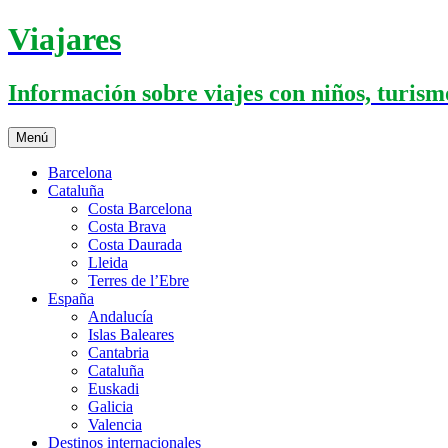
Saltar
Viajares
al
contenido
Información sobre viajes con niños, turismo
Menú
Barcelona
Cataluña
Costa Barcelona
Costa Brava
Costa Daurada
Lleida
Terres de l’Ebre
España
Andalucía
Islas Baleares
Cantabria
Cataluña
Euskadi
Galicia
Valencia
Destinos internacionales