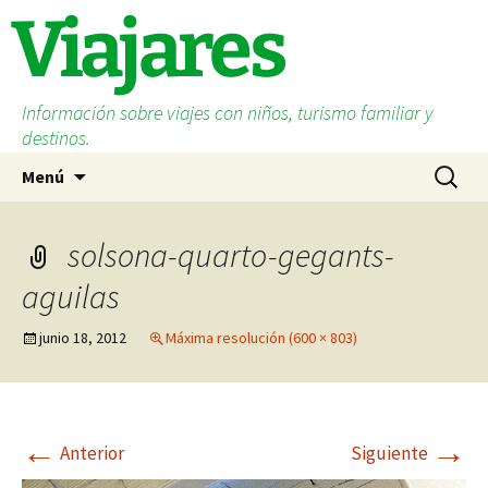
Saltar
Viajares
al
contenido
Información sobre viajes con niños, turismo familiar y
destinos.
Buscar:
Menú
solsona-quarto-gegants-
aguilas
junio 18, 2012
Máxima resolución (600 × 803)
←
→
Anterior
Siguiente