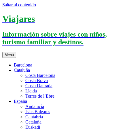
Saltar al contenido
Viajares
Información sobre viajes con niños,
turismo familiar y destinos.
Menú
Barcelona
Cataluña
Costa Barcelona
Costa Brava
Costa Daurada
Lleida
Terres de l’Ebre
España
Andalucía
Islas Baleares
Cantabria
Cataluña
Euskadi