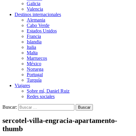
Galicia
Valencia
Destinos internacionales
Alemania
Cabo Verde
Estados Unidos
Francia
Islandia
Italia
Malta
Marruecos
México
Noruega
Portugal
Turquía
Viajares
Sobre mí, Daniel Ruiz
Redes sociales
Buscar:
sercotel-villa-engracia-apartamento-
thumb