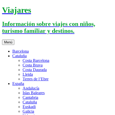
Saltar
Viajares
al
contenido
Información sobre viajes con niños,
turismo familiar y destinos.
Menú
Barcelona
Cataluña
Costa Barcelona
Costa Brava
Costa Daurada
Lleida
Terres de l’Ebre
España
Andalucía
Islas Baleares
Cantabria
Cataluña
Euskadi
Galicia