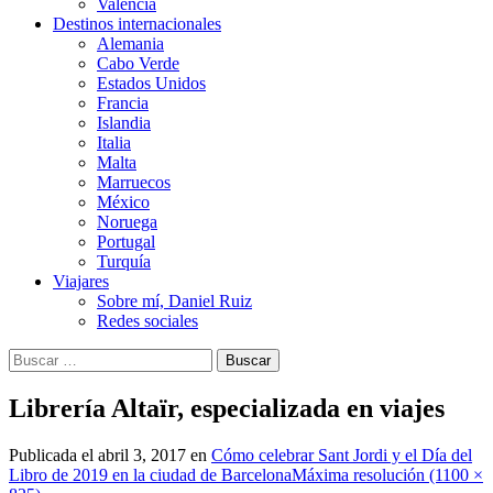
Valencia
Destinos internacionales
Alemania
Cabo Verde
Estados Unidos
Francia
Islandia
Italia
Malta
Marruecos
México
Noruega
Portugal
Turquía
Viajares
Sobre mí, Daniel Ruiz
Redes sociales
Buscar:
Librería Altaïr, especializada en viajes
Publicada el
abril 3, 2017
en
Cómo celebrar Sant Jordi y el Día del
Libro de 2019 en la ciudad de Barcelona
Máxima resolución (1100 ×