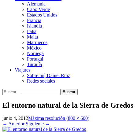
Alemania
Cabo Verde
Estados Unidos
Francia
Islandia
Italia
Malta
Marruecos
México
Noruega
Portugal
Turquía
Viajares
Sobre mí, Daniel Ruiz
Redes sociales
Buscar:
El entorno natural de la Sierra de Gredos
junio 4, 2012
Máxima resolución (800 × 600)
←
Anterior
Siguiente
→