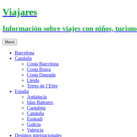
Saltar
Viajares
al
contenido
Información sobre viajes con niños, turismo
Menú
Barcelona
Cataluña
Costa Barcelona
Costa Brava
Costa Daurada
Lleida
Terres de l’Ebre
España
Andalucía
Islas Baleares
Cantabria
Cataluña
Euskadi
Galicia
Valencia
Destinos internacionales