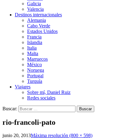
Galicia
Valencia
Destinos internacionales
Alemania
Cabo Verde
Estados Unidos
Francia
Islandia
Italia
Malta
Marruecos
México
Noruega
Portugal
Turquía
Viajares
Sobre mí, Daniel Ruiz
Redes sociales
Buscar:
rio-francoli-pato
junio 20, 2013
Máxima resolución (800 × 598)