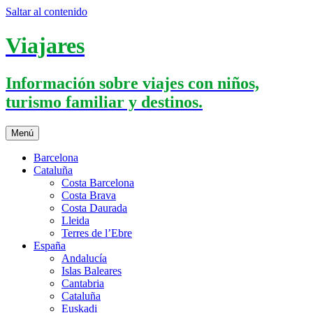
Saltar al contenido
Viajares
Información sobre viajes con niños,
turismo familiar y destinos.
Menú
Barcelona
Cataluña
Costa Barcelona
Costa Brava
Costa Daurada
Lleida
Terres de l’Ebre
España
Andalucía
Islas Baleares
Cantabria
Cataluña
Euskadi