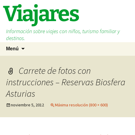
Saltar
Viajares
al
contenido
Información sobre viajes con niños, turismo familiar y
destinos.
Buscar:
Menú
Carrete de fotos con
instrucciones – Reservas Biosfera
Asturias
noviembre 5, 2012
Máxima resolución (800 × 600)