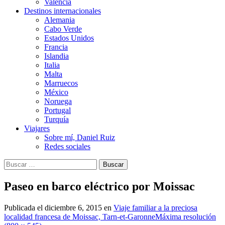
Valencia
Destinos internacionales
Alemania
Cabo Verde
Estados Unidos
Francia
Islandia
Italia
Malta
Marruecos
México
Noruega
Portugal
Turquía
Viajares
Sobre mí, Daniel Ruiz
Redes sociales
Buscar:
Paseo en barco eléctrico por Moissac
Publicada el
diciembre 6, 2015
en
Viaje familiar a la preciosa
localidad francesa de Moissac, Tarn-et-Garonne
Máxima resolución