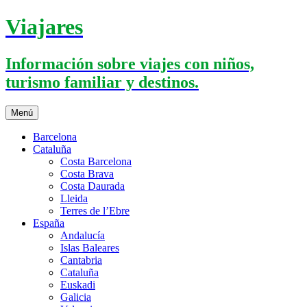
Saltar
Viajares
al
contenido
Información sobre viajes con niños,
turismo familiar y destinos.
Menú
Barcelona
Cataluña
Costa Barcelona
Costa Brava
Costa Daurada
Lleida
Terres de l’Ebre
España
Andalucía
Islas Baleares
Cantabria
Cataluña
Euskadi
Galicia