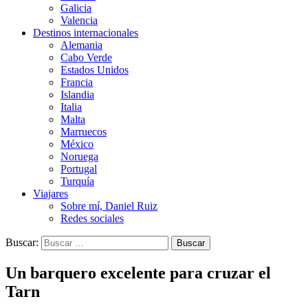
Galicia
Valencia
Destinos internacionales
Alemania
Cabo Verde
Estados Unidos
Francia
Islandia
Italia
Malta
Marruecos
México
Noruega
Portugal
Turquía
Viajares
Sobre mí, Daniel Ruiz
Redes sociales
Buscar:
Un barquero excelente para cruzar el
Tarn