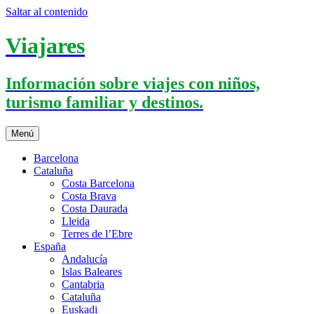
Saltar al contenido
Viajares
Información sobre viajes con niños,
turismo familiar y destinos.
Menú
Barcelona
Cataluña
Costa Barcelona
Costa Brava
Costa Daurada
Lleida
Terres de l’Ebre
España
Andalucía
Islas Baleares
Cantabria
Cataluña
Euskadi