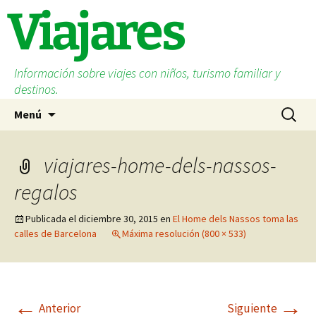
Saltar
Viajares
al
contenido
Información sobre viajes con niños, turismo familiar y
destinos.
Buscar:
Menú
viajares-home-dels-nassos-
regalos
Publicada el
diciembre 30, 2015
en
El Home dels Nassos toma las
calles de Barcelona
Máxima resolución (800 × 533)
←
→
Anterior
Siguiente