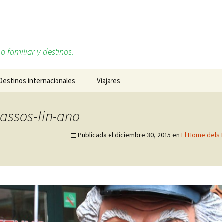
o familiar y destinos.
Destinos internacionales
Viajares
Alemania
Sobre mí, Daniel Ruiz
assos-fin-ano
Cabo Verde
Redes sociales
Publicada el
diciembre 30, 2015
en
El Home dels 
Estados Unidos
Francia
Islandia
Italia