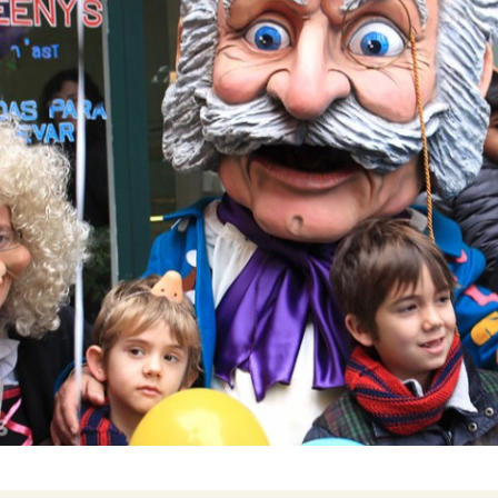
Malta
Marruecos
México
Noruega
Portugal
Turquía