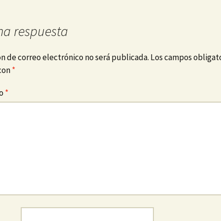
na respuesta
ón de correo electrónico no será publicada.
Los campos obligato
con
*
io
*