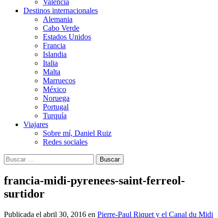
Valencia
Destinos internacionales
Alemania
Cabo Verde
Estados Unidos
Francia
Islandia
Italia
Malta
Marruecos
México
Noruega
Portugal
Turquía
Viajares
Sobre mí, Daniel Ruiz
Redes sociales
Buscar:
francia-midi-pyrenees-saint-ferreol-
surtidor
Publicada el
abril 30, 2016
en
Pierre-Paul Riquet y el Canal du Midi