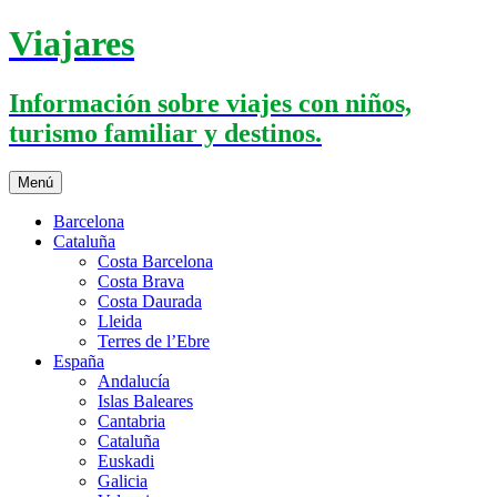
Saltar
Viajares
al
contenido
Información sobre viajes con niños,
turismo familiar y destinos.
Menú
Barcelona
Cataluña
Costa Barcelona
Costa Brava
Costa Daurada
Lleida
Terres de l’Ebre
España
Andalucía
Islas Baleares
Cantabria
Cataluña
Euskadi
Galicia