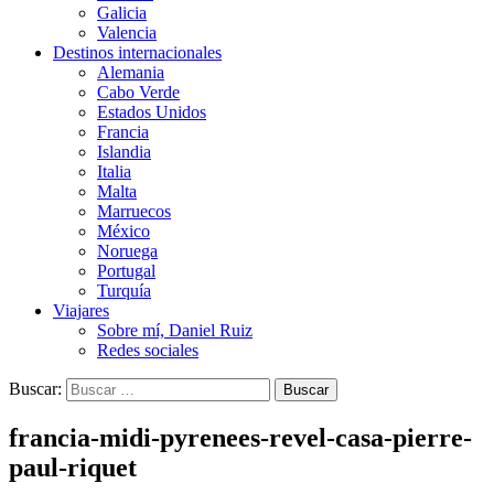
Galicia
Valencia
Destinos internacionales
Alemania
Cabo Verde
Estados Unidos
Francia
Islandia
Italia
Malta
Marruecos
México
Noruega
Portugal
Turquía
Viajares
Sobre mí, Daniel Ruiz
Redes sociales
Buscar:
francia-midi-pyrenees-revel-casa-pierre-
paul-riquet