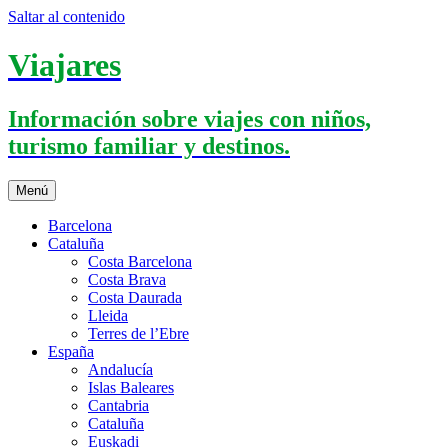
Saltar al contenido
Viajares
Información sobre viajes con niños,
turismo familiar y destinos.
Menú
Barcelona
Cataluña
Costa Barcelona
Costa Brava
Costa Daurada
Lleida
Terres de l’Ebre
España
Andalucía
Islas Baleares
Cantabria
Cataluña
Euskadi