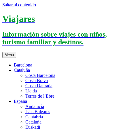
Saltar al contenido
Viajares
Información sobre viajes con niños,
turismo familiar y destinos.
Menú
Barcelona
Cataluña
Costa Barcelona
Costa Brava
Costa Daurada
Lleida
Terres de l’Ebre
España
Andalucía
Islas Baleares
Cantabria
Cataluña
Euskadi