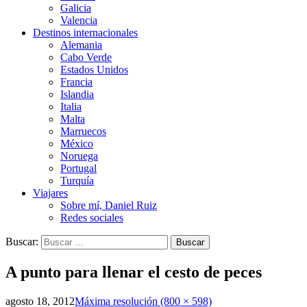
Galicia
Valencia
Destinos internacionales
Alemania
Cabo Verde
Estados Unidos
Francia
Islandia
Italia
Malta
Marruecos
México
Noruega
Portugal
Turquía
Viajares
Sobre mí, Daniel Ruiz
Redes sociales
Buscar:
A punto para llenar el cesto de peces
agosto 18, 2012
Máxima resolución (800 × 598)