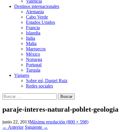
Valencia
Destinos internacionales
Alemania
Cabo Verde
Estados Unidos
Francia
Islandia
Italia
Malta
Marruecos
México
Noruega
Portugal
Turquía
Viajares
Sobre mí, Daniel Ruiz
Redes sociales
Buscar:
paraje-interes-natural-poblet-geologia
junio 22, 2013
Máxima resolución (800 × 598)
←
Anterior
Siguiente
→