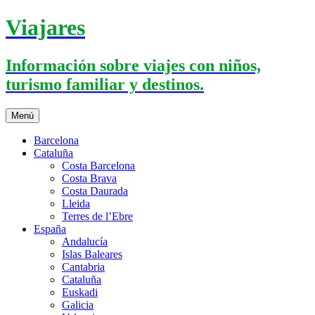
Saltar
Viajares
al
contenido
Información sobre viajes con niños,
turismo familiar y destinos.
Menú
Barcelona
Cataluña
Costa Barcelona
Costa Brava
Costa Daurada
Lleida
Terres de l’Ebre
España
Andalucía
Islas Baleares
Cantabria
Cataluña
Euskadi
Galicia