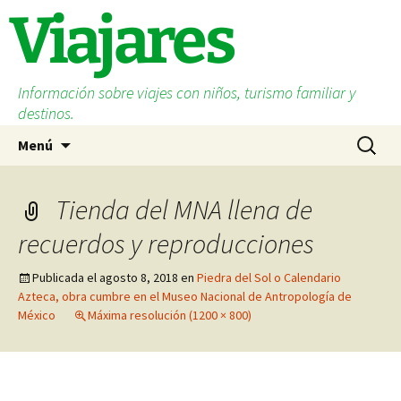
Saltar
Viajares
al
contenido
Información sobre viajes con niños, turismo familiar y
destinos.
Buscar:
Menú
Tienda del MNA llena de
recuerdos y reproducciones
Publicada el
agosto 8, 2018
en
Piedra del Sol o Calendario
Azteca, obra cumbre en el Museo Nacional de Antropología de
México
Máxima resolución (1200 × 800)