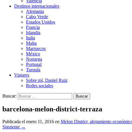
Valencia
Destinos internacionales
Alemania
Cabo Verde
Estados Unidos
Francia
Islandia
Italia
Malta
Marruecos
México
Noruega
Portugal
Turquía
Viajares
Sobre mí, Daniel Ruiz
Redes sociales
Buscar:
barcelona-melon-district-terraza
Publicada el
enero 11, 2016
en
Melon District, alojamiento económico
Siguiente
→