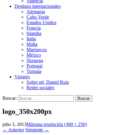
Valencia
Destinos internacionales
Alemania
Cabo Verde
Estados Unidos
Francia
Islandia
Italia
Malta
Marruecos
México
Noruega
Portugal
Turquía
Viajares
Sobre mí, Daniel Ruiz
Redes sociales
Buscar:
logo_350x200px
julio 3, 2013
Máxima resolución (300 × 250)
←
Anterior
Siguiente
→