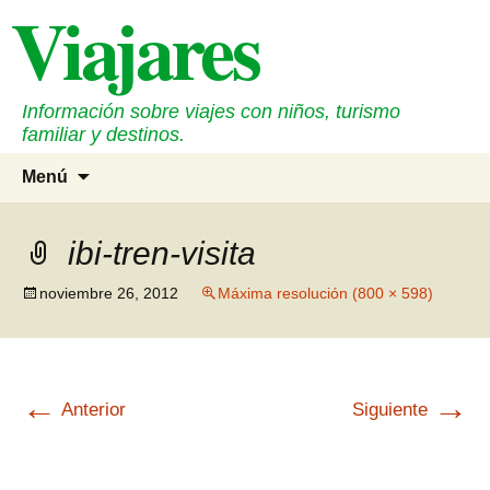
Viajares
Saltar
al
contenido
Información sobre viajes con niños, turismo
familiar y destinos.
Buscar
Menú
ibi-tren-visita
noviembre 26, 2012
Máxima resolución (800 × 598)
←
→
Anterior
Siguiente