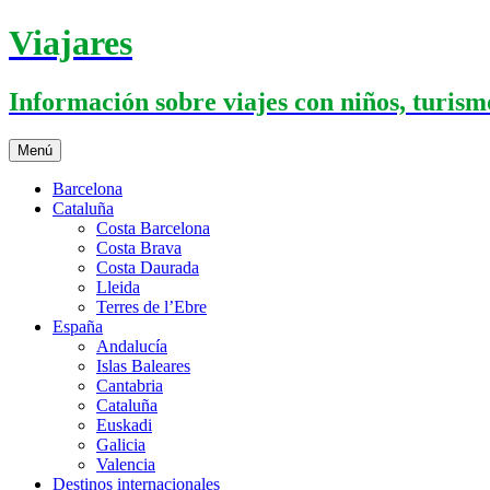
Saltar
Viajares
al
contenido
Información sobre viajes con niños, turismo
Menú
Barcelona
Cataluña
Costa Barcelona
Costa Brava
Costa Daurada
Lleida
Terres de l’Ebre
España
Andalucía
Islas Baleares
Cantabria
Cataluña
Euskadi
Galicia
Valencia
Destinos internacionales