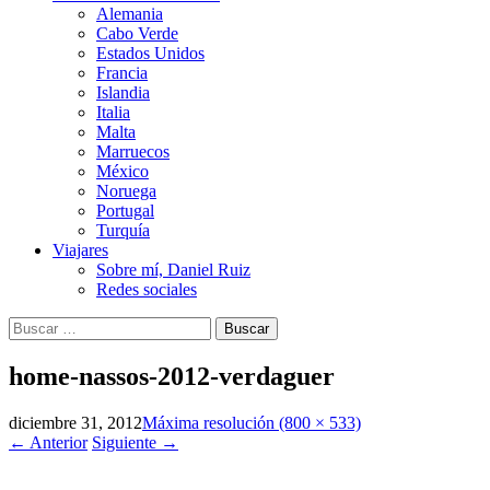
Alemania
Cabo Verde
Estados Unidos
Francia
Islandia
Italia
Malta
Marruecos
México
Noruega
Portugal
Turquía
Viajares
Sobre mí, Daniel Ruiz
Redes sociales
Buscar:
home-nassos-2012-verdaguer
diciembre 31, 2012
Máxima resolución (800 × 533)
←
Anterior
Siguiente
→