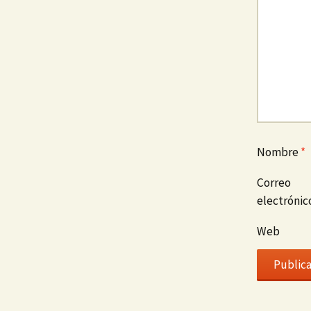
Nombre
*
Correo
electróni
Web