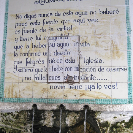
Malta
Marruecos
México
Noruega
Portugal
Turquía