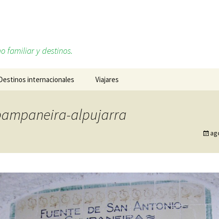
o familiar y destinos.
Destinos internacionales
Viajares
Alemania
Sobre mí, Daniel Ruiz
pampaneira-alpujarra
Cabo Verde
Redes sociales
ag
Estados Unidos
Francia
Islandia
Italia