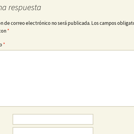
na respuesta
Malta
Marruecos
ón de correo electrónico no será publicada.
Los campos obligato
con
*
México
io
*
Noruega
Portugal
Turquía