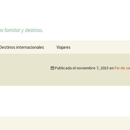
o familiar y destinos.
Destinos internacionales
Viajares
Alemania
Sobre mí, Daniel Ruiz
Publicada el
noviembre 7, 2015
en
Fin de se
Cabo Verde
Redes sociales
Estados Unidos
Francia
Islandia
Italia