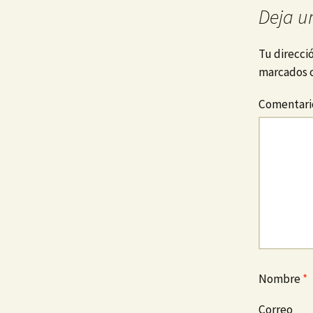
Deja u
Valencia
Tu direcci
marcados 
Comentar
Nombre
*
Correo