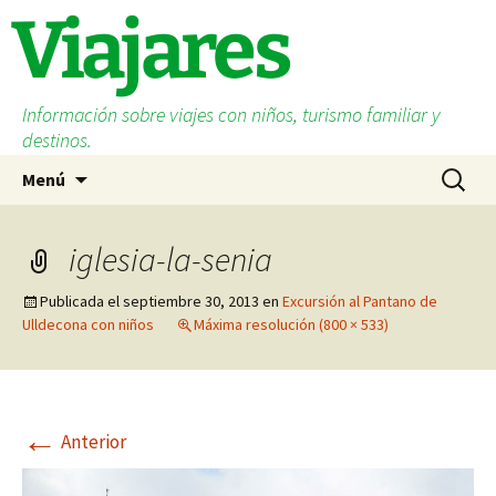
Saltar
Viajares
al
contenido
Información sobre viajes con niños, turismo familiar y
destinos.
Buscar:
Menú
iglesia-la-senia
Publicada el
septiembre 30, 2013
en
Excursión al Pantano de
Ulldecona con niños
Máxima resolución (800 × 533)
←
Anterior