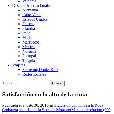
Valencia
Destinos internacionales
Alemania
Cabo Verde
Estados Unidos
Francia
Islandia
Italia
Malta
Marruecos
México
Noruega
Portugal
Turquía
Viajares
Sobre mí, Daniel Ruiz
Redes sociales
Buscar:
Satisfacción en lo alto de la cima
Publicada el
agosto 30, 2016
en
Excursión con niños a la Roca
Corbatera, el techo de la Serra de Montsant
Máxima resolución (900