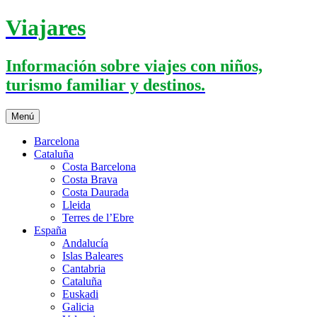
Saltar
Viajares
al
contenido
Información sobre viajes con niños,
turismo familiar y destinos.
Menú
Barcelona
Cataluña
Costa Barcelona
Costa Brava
Costa Daurada
Lleida
Terres de l’Ebre
España
Andalucía
Islas Baleares
Cantabria
Cataluña
Euskadi
Galicia